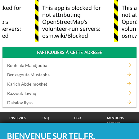
PARTICULIERS À CETTE ADRESSE
Bouhlala Mahdjouba
Benzagouta Mustapha
Karich Abdelmoghet
Razzouk Tawfiq
Dakalov Ilyas
ENSEIGNES
F.A.Q.
CGU
MENTIONS
LÉGALES
POLITIQUE DE
POLITIQUE DE
MODIFIER MES
SUPPRESSION
BIENVENUE SUR TEL.FR,
CONFIDENTIALITÉ
COOKIES
CHOIX
COORDONNÉES