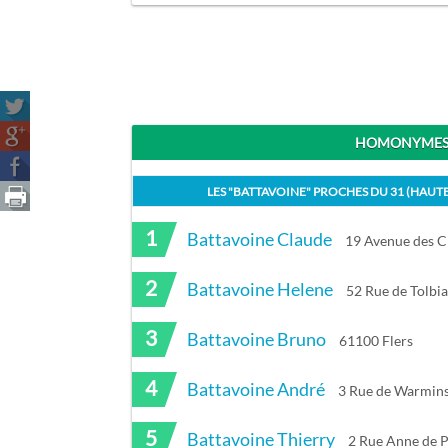
HOMONYMES 
LES "
BATTAVOINE
" PROCHES DU
31 (HAUT
1
Battavoine Claude
19 Avenue des C
2
Battavoine Helene
52 Rue de Tolbi
3
Battavoine Bruno
61100 Flers
4
Battavoine André
3 Rue de Warmins
5
Battavoine Thierry
2 Rue Anne de P