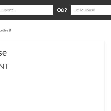
Où ?
Lettre B
se
ENT