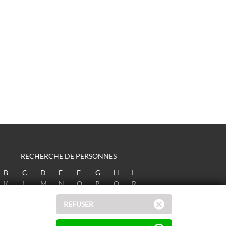
RECHERCHE DE PERSONNES
B
C
D
E
F
G
H
I
K
L
M
N
O
P
Q
R
T
U
V
W
X
Y
Z
REFUSER