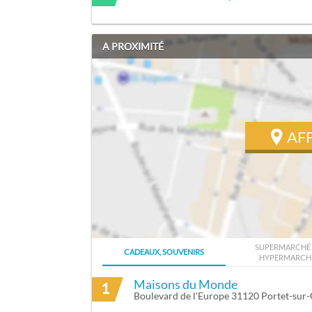
A PROXIMITÉ
AF
SUPERMARCHÉ 
CADEAUX, SOUVENIRS
HYPERMARCH
ITINÉRAIRE VERS BATTAVOINE FRANÇOI
Maisons du Monde
1
Boulevard de l'Europe 31120 Portet-sur