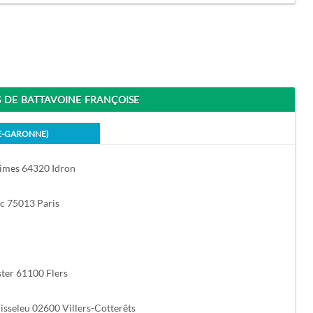
DE BATTAVOINE FRANÇOISE
E-GARONNE)
imes 64320 Idron
ac 75013 Paris
ter 61100 Flers
isseleu 02600 Villers-Cotterêts