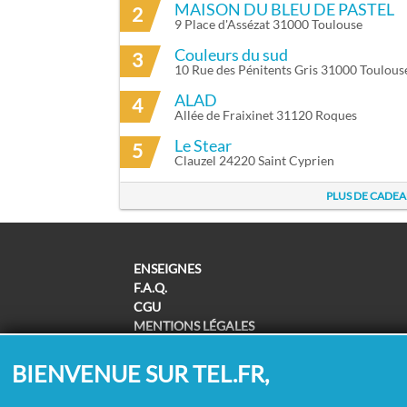
MAISON DU BLEU DE PASTEL
2
9 Place d'Assézat 31000 Toulouse
Couleurs du sud
3
10 Rue des Pénitents Gris 31000 Toulous
ALAD
4
Allée de Fraixinet 31120 Roques
Le Stear
5
Clauzel 24220 Saint Cyprien
PLUS DE CADEA
ENSEIGNES
F.A.Q.
CGU
MENTIONS LÉGALES
POLITIQUE DE CONFIDENTIALITÉ
POLITIQUE DE COOKIES
BIENVENUE SUR TEL.FR,
MODIFIER MES CHOIX COOKIES
SUPPRESSION COORDONNÉES /