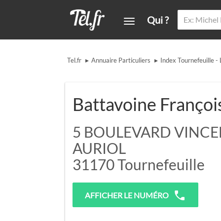
Qui ?
▸
▸
Tel.fr
Annuaire Particuliers
Index Tournefeuille - 
Battavoine Françoi
5 BOULEVARD VINC
AURIOL
31170
Tournefeuille
AFFICHER LE NUMÉRO