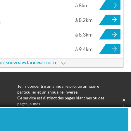
à 8km
à 8.2km
e
à 8.3km
à 9.4km
UX, SOUVENIRS À TOURNEFEUILLE
Tel.fr concentre un annuaire pro, un annuaire
particulier et un annuaire inversé.
Ce service est distinct des pages blanches ou des
A
pages jaunes.
J
Les informations utilisées peuvent donc varier en
S
fonction de votre navigation.
Trouver une adresse de particulier n'aura jamais été
aussi simple.