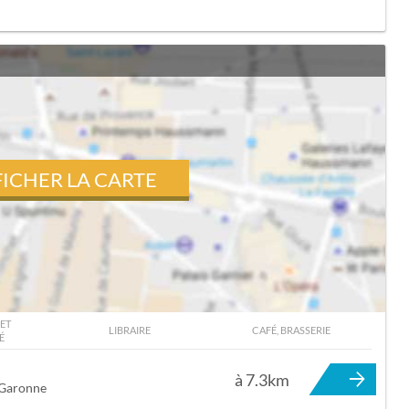
FICHER LA CARTE
ET
LIBRAIRE
CAFÉ, BRASSERIE
É
SE À TOURNEFEUILLE
à 7.3km
-Garonne