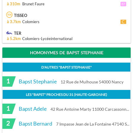
à 310m
Brunet Faure
TISSEO
à 3.7km
Colomiers
TER
à 5.2km
Colomiers-Lycéeinternational
HOMONYMES DE BAPST STEPHANIE
D'AUTRES "
BAPST STEPHANIE
"
1
Bapst Stephanie
12 Rue de Mulhouse 54000 Nancy
LES "
BAPST
" PROCHES DU
31 (HAUTE-GARONNE)
1
Bapst Adele
42 Rue Antoine Marty 11000 Carcassonne
2
Bapst Bernard
7 Impasse Jean de La Fontaine 47140 Saint-Sylvestre-sur-Lot