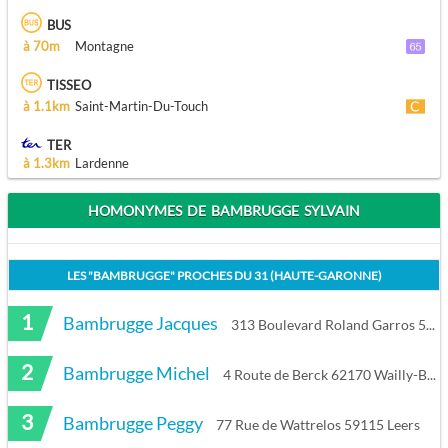
BUS
à 70m
Montagne
TISSEO
à 1.1km
Saint-Martin-Du-Touch
TER
à 1.3km
Lardenne
HOMONYMES DE BAMBRUGGE SYLVAIN
LES "
BAMBRUGGE
" PROCHES DU
31 (HAUTE-GARONNE)
1
Bambrugge Jacques
313 Boulevard Roland Garros 54460 Liverdun
2
Bambrugge Michel
4 Route de Berck 62170 Wailly-Beaucamp
3
Bambrugge Peggy
77 Rue de Wattrelos 59115 Leers