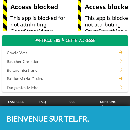
PARTICULIERS À CETTE ADRESSE
Cmela Yves
Baucher Christian
Bugarel Bertrand
Reilles Marie-Claire
Dargassies Michel
ENSEIGNES
F.A.Q.
CGU
MENTIONS
LÉGALES
POLITIQUE DE
POLITIQUE DE
MODIFIER MES
SUPPRESSION
BIENVENUE SUR TEL.FR,
CONFIDENTIALITÉ
COOKIES
CHOIX
COORDONNÉES
COOKIES
/
REMBOURSEMENT