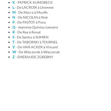
K
- PATRICK KUMORECK
L
- De LACROIX à Lhomme
M
- De Macra à Moufle
N
- De NICOLAS à Noé
P
- De PASTOT à Pons
Q
- Jeannine Quiniou Lemaire
R
- De Rea à Ronat
S
- De Santus à SUMIEN
T
- De TABORSKI à TOURNEL
V
- De VAN ACKER à Vincent
W
- De Wieczorek à Wieczorek
Z
- EMERAUDE ZGREBNY