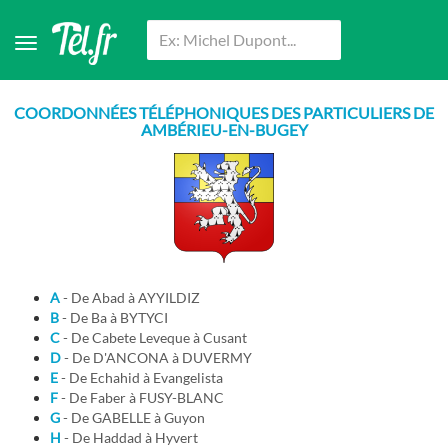
COORDONNÉES TÉLÉPHONIQUES DES PARTICULIERS DE
AMBÉRIEU-EN-BUGEY
A
- De Abad à AYYILDIZ
B
- De Ba à BYTYCI
C
- De Cabete Leveque à Cusant
D
- De D'ANCONA à DUVERMY
E
- De Echahid à Evangelista
F
- De Faber à FUSY-BLANC
G
- De GABELLE à Guyon
H
- De Haddad à Hyvert