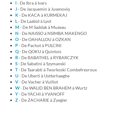
I
- De Ibra à Ivars
J
- De Jacquemin à Jusenoviq
K
- De KACA à KURMEKAJ
L
- De Laabid à Lyot
M
- De M Saddak à Muzeau
N
- De NAISSO à NSIMBA MAKENGO
O
- De OAHALLOU à OZKAN
P
- De Pachot à PULCINI
Q
- De QOKU à Quintois
R
- De RABATHEL à RYBARCZYK
S
- De Sabatini à Szymanski
T
- De Taarabti à Tworkoski Combefreyroux
U
- De Uberti à Uytterhaeghe
V
- De Vacher à Vuillot
W
- De WALID BEN BRAHEM à Wurtz
Y
- De YACHI à YVANOFF
Z
- De ZACHARIE à Zyegler