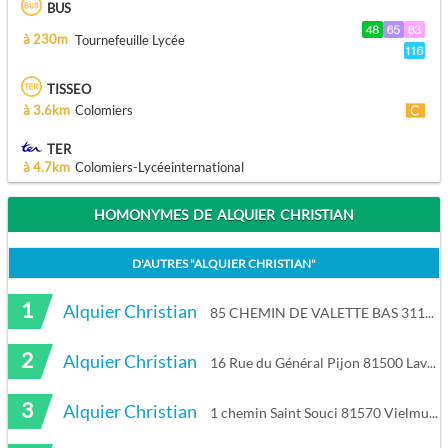
BUS
à 230m
Tournefeuille Lycée
TISSEO
à 3.6km
Colomiers
TER
à 4.7km
Colomiers-Lycéeinternational
HOMONYMES DE ALQUIER CHRISTIAN
D'AUTRES "
ALQUIER CHRISTIAN
"
1
Alquier Christian
85 CHEMIN DE VALETTE BAS 31170 Tournefeuille
2
Alquier Christian
16 Rue du Général Pijon 81500 Lavaur
3
Alquier Christian
1 chemin Saint Souci 81570 Vielmur-sur-Agout