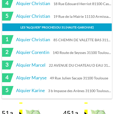
4
Alquier Christian
18 Rue Edouard Herriot 81100 Castres
5
Alquier Christian
19 Rue de la Mairie 11110 Armissan
LES "
ALQUIER
" PROCHES DU
31 (HAUTE-GARONNE)
1
Alquier Christian
85 CHEMIN DE VALETTE BAS 31170 Tournefeuille
2
Alquier Corentin
140 Route de Seysses 31100 Toulouse
3
Alquier Marcel
22 AVENUE DU CHATEAU D EAU 31490 Brax
4
Alquier Maryse
49 Rue Julien Sacaze 31100 Toulouse
5
Alquier Karine
3 b Impasse des Arènes 31100 Toulouse