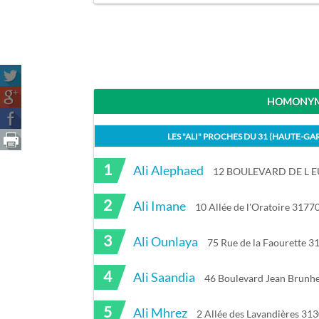
HOMONYME
LES "
ALI
" PROCHES DU
31 (HAUTE-GA
1
Ali Alephaed
12 BOULEVARD DE L E
2
Ali Imane
10 Allée de l'Oratoire 3177
3
Ali Ounlaya
75 Rue de la Faourette 3
4
Ali Saandia
46 Boulevard Jean Brunh
5
Ali Mhrez
2 Allée des Lavandières 31