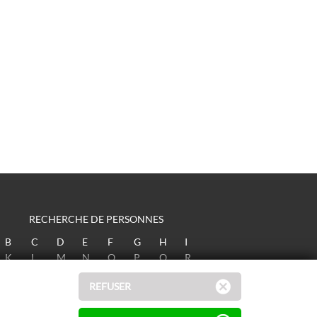
RECHERCHE DE PERSONNES
B
C
D
E
F
G
H
I
K
L
M
N
O
P
Q
R
T
U
V
W
X
Y
Z
REFUSER