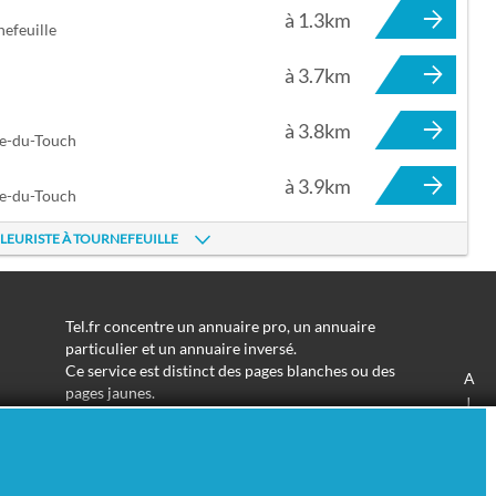
à 1.3km
efeuille
à 3.7km
à 3.8km
ce-du-Touch
à 3.9km
ce-du-Touch
FLEURISTE À TOURNEFEUILLE
Tel.fr concentre un annuaire pro, un annuaire
particulier et un annuaire inversé.
Ce service est distinct des pages blanches ou des
A
pages jaunes.
J
Les informations utilisées peuvent donc varier en
S
fonction de votre navigation.
Trouver une adresse de particulier n'aura jamais été
aussi simple.