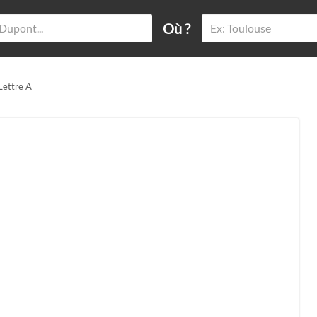
Où ?
 Lettre A