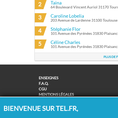
Taina
2
64 Boulevard Vincent Auriol 31170 Tourn
Caroline Lobelia
3
203 Avenue de Lardenne 31100 Toulouse
Stéphanie Flor
4
101 Avenue des Pyrénées 31830 Plaisan
Céline Charles
5
101 Avenue des Pyrénées 31830 Plaisan
PLUS DE 
ENSEIGNES
F.A.Q.
CGU
MENTIONS LÉGALES
POLITIQUE DE CONFIDENTIALITÉ
POLITIQUE DE COOKIES
BIENVENUE SUR TEL.FR,
MODIFIER MES CHOIX COOKIES
SUPPRESSION COORDONNÉES /