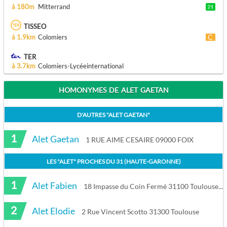
à 180m
Mitterrand
TISSEO
à 1.9km
Colomiers
TER
à 3.7km
Colomiers-Lycéeinternational
HOMONYMES DE ALET GAETAN
D'AUTRES "
ALET GAETAN
"
1
Alet Gaetan
1 RUE AIME CESAIRE 09000 FOIX
LES "
ALET
" PROCHES DU
31 (HAUTE-GARONNE)
1
Alet Fabien
18 Impasse du Coin Fermé 31100 Toulouse
2
Alet Elodie
2 Rue Vincent Scotto 31300 Toulouse