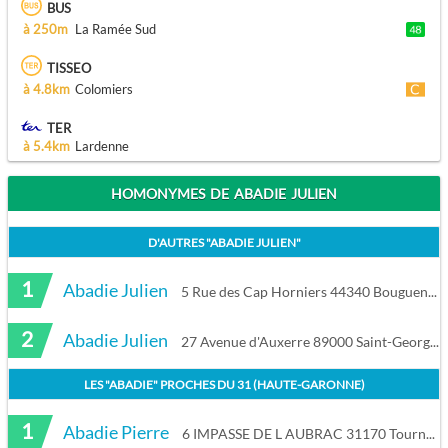
BUS
à 250m
La Ramée Sud
TISSEO
à 4.8km
Colomiers
TER
à 5.4km
Lardenne
HOMONYMES DE ABADIE JULIEN
D'AUTRES "
ABADIE JULIEN
"
1
Abadie Julien
5 Rue des Cap Horniers 44340 Bouguenais
2
Abadie Julien
27 Avenue d'Auxerre 89000 Saint-Georges-sur-Baulche
LES "
ABADIE
" PROCHES DU
31 (HAUTE-GARONNE)
1
Abadie Pierre
6 IMPASSE DE L AUBRAC 31170 Tournefeuille