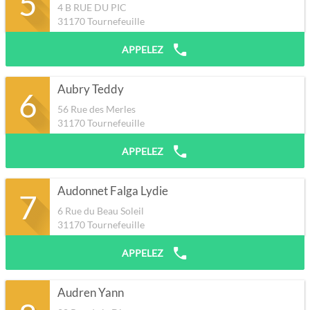
5
4 B RUE DU PIC
31170
Tournefeuille
APPELEZ
Aubry Teddy
6
56 Rue des Merles
31170
Tournefeuille
APPELEZ
Audonnet Falga Lydie
7
6 Rue du Beau Soleil
31170
Tournefeuille
APPELEZ
Audren Yann