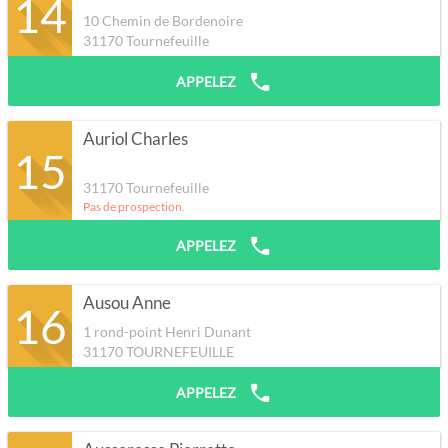
14
10 Chemin de Bordenoire
31170
Tournefeuille
APPELEZ
Auriol Charles
15
31170
Tournefeuille
Pas de prospection.
APPELEZ
Ausou Anne
16
1 rond-point Henri Dunant
31170
TOURNEFEUILLE
APPELEZ