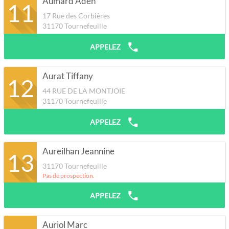
Aumard Aden
11
17 Rue des Corbières
31170
Tournefeuille
APPELEZ
Aurat Tiffany
12
44 RUE DE LA MONTJOIE
31170
Tournefeuille
APPELEZ
Aureilhan Jeannine
13
31170
Tournefeuille
Pas de prospection.
APPELEZ
Auriol Marc