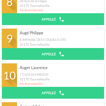
8
28 Rue de la Digue
31170
Tournefeuille
Pas de prospection.
APPELEZ
Augé Philippe
9
8 IMPASSE DES COQUELICOTS
31170
Tournefeuille
APPELEZ
Auger Laurence
10
7 CLOS DU MEDOC
31170
Tournefeuille
Pas de prospection.
APPELEZ