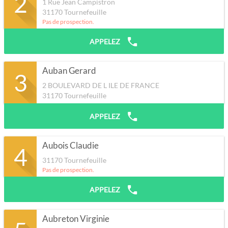
2
1 Rue Jean Campistron
31170
Tournefeuille
Pas de prospection.
APPELEZ
Auban Gerard
3
2 BOULEVARD DE L ILE DE FRANCE
31170
Tournefeuille
APPELEZ
Aubois Claudie
4
31170
Tournefeuille
Pas de prospection.
APPELEZ
Aubreton Virginie