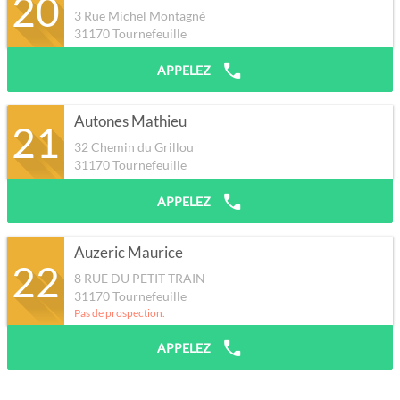
20
3 Rue Michel Montagné
31170
Tournefeuille
APPELEZ
Autones Mathieu
21
32 Chemin du Grillou
31170
Tournefeuille
APPELEZ
Auzeric Maurice
22
8 RUE DU PETIT TRAIN
31170
Tournefeuille
Pas de prospection.
APPELEZ