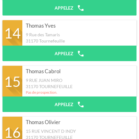
APPELEZ
Thomas Yves
14
9 Rue des Tamaris
31170
Tournefeuille
APPELEZ
Thomas Cabrol
15
9 RUE JUAN MIRO
31170
TOURNEFEUILLE
Pas de prospection.
APPELEZ
Thomas Olivier
16
15 RUE VINCENT D INDY
31170
TOURNEFEUILLE