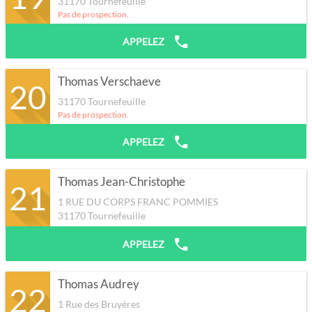
31170
Tournefeuille
Pas de prospection.
APPELEZ
Thomas Verschaeve
20
31170
Tournefeuille
Pas de prospection.
APPELEZ
Thomas Jean-Christophe
21
1 RUE DU CORPS FRANC POMMIES
31170
Tournefeuille
APPELEZ
Thomas Audrey
22
1 Rue des Bruyères