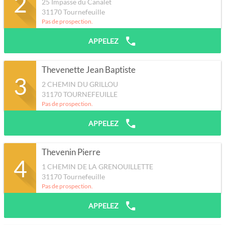
2
25 Impasse du Canalet
31170
Tournefeuille
Pas de prospection.
APPELEZ
Thevenette Jean Baptiste
3
2 CHEMIN DU GRILLOU
31170
TOURNEFEUILLE
Pas de prospection.
APPELEZ
Thevenin Pierre
4
1 CHEMIN DE LA GRENOUILLETTE
31170
Tournefeuille
Pas de prospection.
APPELEZ