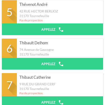
Thévenot André
5
42 RUE HECTOR BERLIOZ
31170
Tournefeuille
Pas de prospection.
APPELEZ
Thibault Delhom
6
74 Avenue de Gascogne
31170
Tournefeuille
APPELEZ
Thibaut Catherine
7
9 RUE DU GRAND CERF
31170
Tournefeuille
Pas de prospection.
APPELEZ