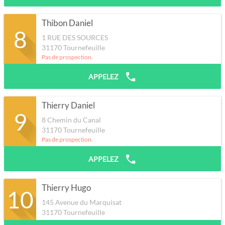
Thibon Daniel
8
1 RUE DES SOURCES
31170
Tournefeuille
Pas de prospection.
APPELEZ
Thierry Daniel
9
8 Chemin du Canal
31170
Tournefeuille
Pas de prospection.
APPELEZ
Thierry Hugo
10
145 Avenue du Marquisat
31170
Tournefeuille