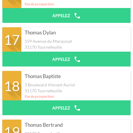
Pas de prospection.
APPELEZ
Thomas Dylan
17
159 Avenue du Marquisat
31170
Tournefeuille
APPELEZ
Thomas Baptiste
18
3 Boulevard Vincent Auriol
31170
Tournefeuille
Pas de prospection.
APPELEZ
Thomas Bertrand
19