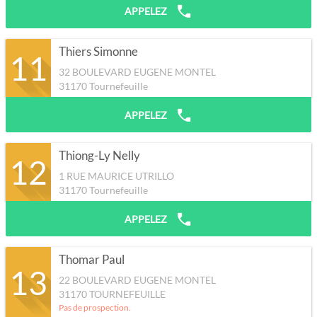
APPELEZ
Thiers Simonne
11
32 BOULEVARD EUGENE MONTEL
31170
Tournefeuille
APPELEZ
Thiong-Ly Nelly
12
1 RUE MAURICE UTRILLO
31170
Tournefeuille
APPELEZ
Thomar Paul
13
22 BOULEVARD EUGENE MONTEL
31170
TOURNEFEUILLE
Pas de prospection.