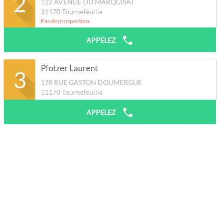
2
122 AVENUE DU MARQUISAT
31170
Tournefeuille
Pas de prospection.
APPELEZ
Pfotzer Laurent
3
178 RUE GASTON DOUMERGUE
31170
Tournefeuille
APPELEZ