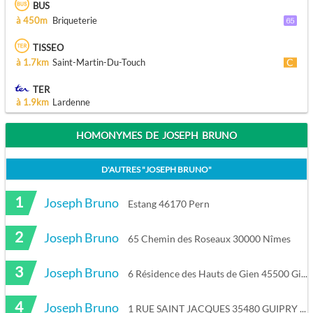
BUS
à 450m
Briqueterie
TISSEO
à 1.7km
Saint-Martin-Du-Touch
TER
à 1.9km
Lardenne
HOMONYMES DE JOSEPH BRUNO
D'AUTRES "
JOSEPH BRUNO
"
1
Joseph Bruno
Estang 46170 Pern
2
Joseph Bruno
65 Chemin des Roseaux 30000 Nîmes
3
Joseph Bruno
6 Résidence des Hauts de Gien 45500 Gien
4
Joseph Bruno
1 RUE SAINT JACQUES 35480 GUIPRY MESSAC