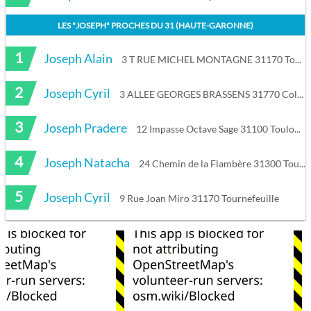
LES "
JOSEPH
" PROCHES DU
31 (HAUTE-GARONNE)
1
Joseph Alain
3 T RUE MICHEL MONTAGNE 31170 Tournefeuille
2
Joseph Cyril
3 ALLEE GEORGES BRASSENS 31770 Colomiers
3
Joseph Pradere
12 Impasse Octave Sage 31100 Toulouse
4
Joseph Natacha
24 Chemin de la Flambère 31300 Toulouse
5
Joseph Cyril
9 Rue Joan Miro 31170 Tournefeuille