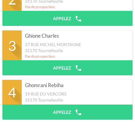
31170
Tournefeuille
Pas de prospection.
APPELEZ
Ghione Charles
3
27 RUE MICHEL MONTAGNE
31170
Tournefeuille
Pas de prospection.
APPELEZ
Ghomrani Rebiha
4
19 RUE DU VERCORS
31170
Tournefeuille
APPELEZ