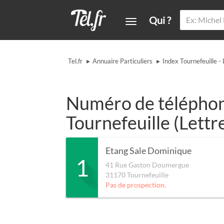
Qui ?
▸
▸
Tel.fr
Annuaire Particuliers
Index Tournefeuille - 
Numéro de téléphone
Tournefeuille (Lettr
Etang Sale Dominique
1
41 Rue Gaston Doumergue
31170
Tournefeuille
Pas de prospection.