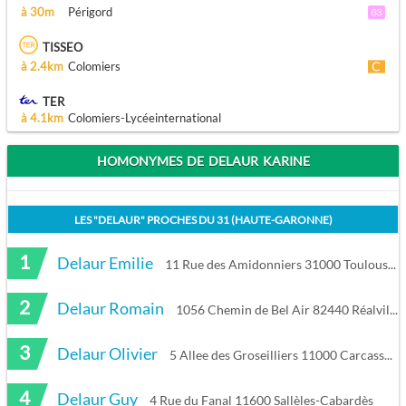
à 30m
Périgord
TISSEO
à 2.4km
Colomiers
TER
à 4.1km
Colomiers-Lycéeinternational
HOMONYMES DE DELAUR KARINE
LES "
DELAUR
" PROCHES DU
31 (HAUTE-GARONNE)
1
Delaur Emilie
11 Rue des Amidonniers 31000 Toulouse
2
Delaur Romain
1056 Chemin de Bel Air 82440 Réalville
3
Delaur Olivier
5 Allee des Groseilliers 11000 Carcassonne
4
Delaur Guy
4 Rue du Fanal 11600 Sallèles-Cabardès