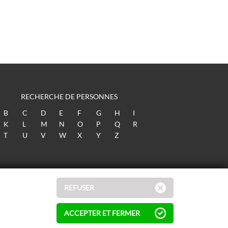
RECHERCHE DE PERSONNES
B
C
D
E
F
G
H
I
K
L
M
N
O
P
Q
R
T
U
V
W
X
Y
Z
REFUSER
ACCEPTER ET FERMER