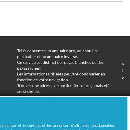
Tel.fr concentre un annuaire pro, un annuaire
particulier et un annuaire inversé.
Ce service est distinct des pages blanches ou des
A
pages jaunes.
J
Les informations utilisées peuvent donc varier en
S
fonction de votre navigation.
Trouver une adresse de particulier n'aura jamais été
aussi simple.
Tel.fr vous permet de trouver une adresse avec un
nom ou un métier.
Enfin, l'annuaire inversé permet de trouver l'identité
derrière un numéro de téléphone inconnu.
nnaliser et le contenu et les annonces, d'offrir des fonctionnalités
© Ecométrie 2026