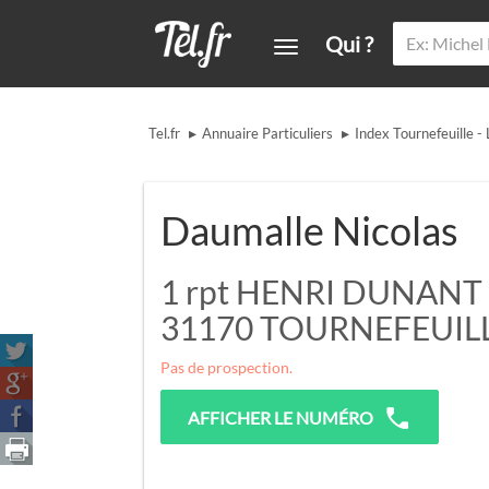
Qui ?
▸
▸
Tel.fr
Annuaire Particuliers
Index Tournefeuille -
Daumalle Nicolas
1 rpt HENRI DUNANT
31170
TOURNEFEUIL
Pas de prospection.
AFFICHER LE NUMÉRO