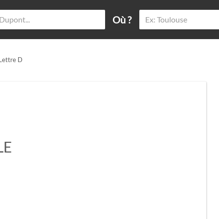
Où ?
 Lettre D
LE