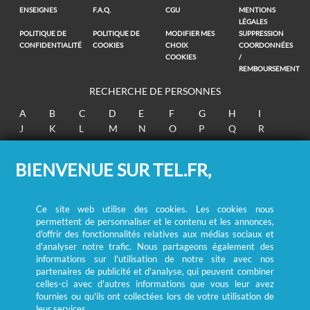
ENSEIGNES
F.A.Q.
CGU
MENTIONS
LÉGALES
POLITIQUE DE
POLITIQUE DE
MODIFIER MES
SUPPRESSION
CONFIDENTIALITÉ
COOKIES
CHOIX
COORDONNÉES
COOKIES
/
REMBOURSEMENT
RECHERCHE DE PERSONNES
A
B
C
D
E
F
G
H
I
J
K
L
M
N
O
P
Q
R
S
T
U
V
W
X
Y
Z
BIENVENUE SUR TEL.FR,
© Ecométrie 2026
Ce site web utilise des cookies. Les cookies nous
permettent de personnaliser et le contenu et les annonces,
d'offrir des fonctionnalités relatives aux médias sociaux et
d'analyser notre trafic. Nous partageons également des
informations sur l'utilisation de notre site avec nos
partenaires de publicité et d'analyse, qui peuvent combiner
celles-ci avec d'autres informations que vous leur avez
fournies ou qu'ils ont collectées lors de votre utilisation de
leur services.