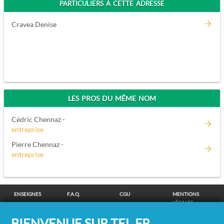
PARTICULIERS À CETTE ADRESSE
Cravea Denise
LES PROS DU MÊME NOM
Cédric Chennaz -
entreprise
Pierre Chennaz -
entreprise
ENSEIGNES
F.A.Q.
CGU
MENTIONS
LÉGALES
POLITIQUE DE
POLITIQUE DE
MODIFIER MES
SUPPRESSION
BIENVENUE SUR TEL.FR,
CONFIDENTIALITÉ
COOKIES
CHOIX
COORDONNÉES