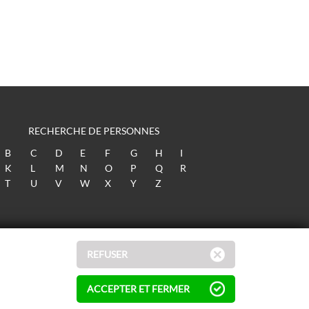
RECHERCHE DE PERSONNES
B
C
D
E
F
G
H
I
K
L
M
N
O
P
Q
R
T
U
V
W
X
Y
Z
REFUSER
ACCEPTER ET FERMER