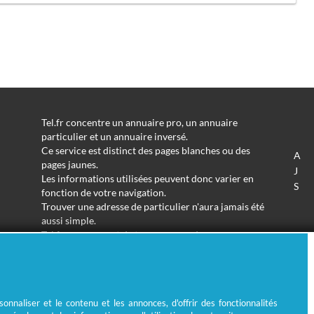
Tel.fr concentre un annuaire pro, un annuaire
particulier et un annuaire inversé.
Ce service est distinct des pages blanches ou des
A
pages jaunes.
J
Les informations utilisées peuvent donc varier en
S
fonction de votre navigation.
Trouver une adresse de particulier n'aura jamais été
aussi simple.
Tel.fr vous permet de trouver une adresse avec un
nom ou un métier.
Enfin, l'annuaire inversé permet de trouver l'identité
derrière un numéro de téléphone inconnu.
nnaliser et le contenu et les annonces, d'offrir des fonctionnalités
© Ecométrie 2026