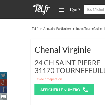
Qui ?
▸
▸
Tel.fr
Annuaire Particuliers
Index Tournefeuille -
Chenal Virginie
24 CH SAINT PIERRE
31170
TOURNEFEUIL
Pas de prospection.
AFFICHER LE NUMÉRO