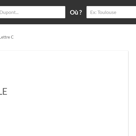
Où ?
 Lettre C
LE