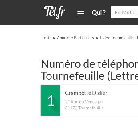
Qui ?
▸
▸
Tel.fr
Annuaire Particuliers
Index Tournefeuille -
Numéro de téléphone
Tournefeuille (Lettr
Crampette Didier
1
21 Rue du Venasque
31170
Tournefeuille