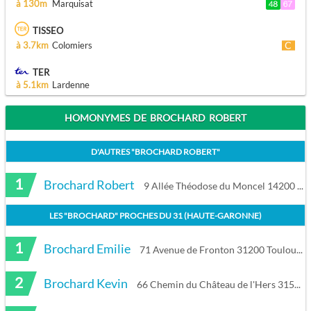
à 130m
Marquisat
TISSEO
à 3.7km
Colomiers
TER
à 5.1km
Lardenne
HOMONYMES DE BROCHARD ROBERT
D'AUTRES "
BROCHARD ROBERT
"
1
Brochard Robert
9 Allée Théodose du Moncel 14200 Hérouville-Saint-Clair
LES "
BROCHARD
" PROCHES DU
31 (HAUTE-GARONNE)
1
Brochard Emilie
71 Avenue de Fronton 31200 Toulouse
2
Brochard Kevin
66 Chemin du Château de l'Hers 31500 Toulouse