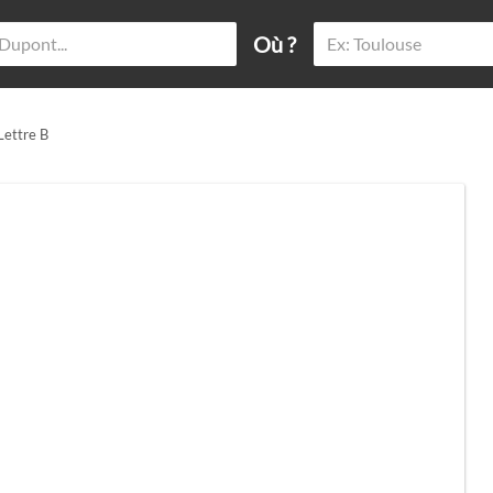
Où ?
Lettre B