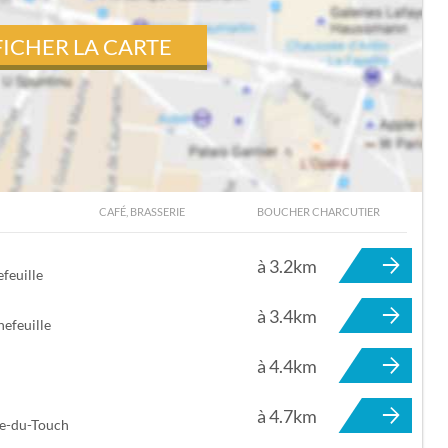
FICHER LA CARTE
CAFÉ, BRASSERIE
BOUCHER CHARCUTIER
TOURNEFEUILLE
à 3.2km
feuille
à 3.4km
efeuille
à 4.4km
à 4.7km
ce-du-Touch