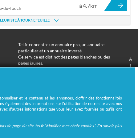
à 4.7km
ce-du-Touch
FLEURISTE À TOURNEFEUILLE
Tel.fr concentre un annuaire pro, un annuaire
particulier et un annuaire inversé.
Ce service est distinct des pages blanches ou des
A
pages jaunes.
J
Les informations utilisées peuvent donc varier en
S
fonction de votre navigation.
Trouver une adresse de particulier n'aura jamais été
aussi simple.
Tel.fr vous permet de trouver une adresse avec un
nnaliser et le contenu et les annonces, d'offrir des fonctionnalités
nom ou un métier.
ns également des informations sur l'utilisation de notre site avec nos
Enfin, l'annuaire inversé permet de trouver l'identité
 avec d'autres informations que vous leur avez fournies ou qu'ils ont
derrière un numéro de téléphone inconnu.
as de page du site tel.fr “Modifier mes choix cookies”. En savoir plus
© Ecométrie 2026