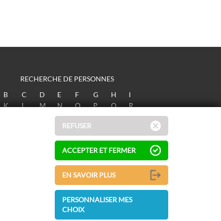
RECHERCHE DE PERSONNES
B
C
D
E
F
G
H
I
K
L
M
N
O
P
Q
R
T
U
V
W
X
Y
Z
REFUSER
ACCEPTER ET FERMER
EN SAVOIR PLUS
PERSONNALISER MES
CHOIX