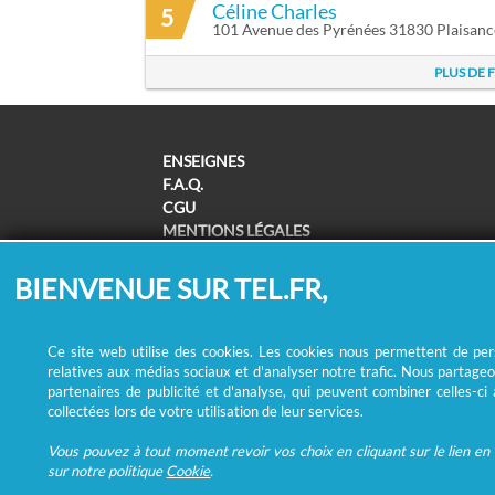
Céline Charles
5
101 Avenue des Pyrénées 31830 Plaisan
PLUS DE 
ENSEIGNES
F.A.Q.
CGU
MENTIONS LÉGALES
POLITIQUE DE CONFIDENTIALITÉ
POLITIQUE DE COOKIES
BIENVENUE SUR TEL.FR,
MODIFIER MES CHOIX COOKIES
SUPPRESSION COORDONNÉES /
REMBOURSEMENT
Ce site web utilise des cookies. Les cookies nous permettent de perso
relatives aux médias sociaux et d'analyser notre trafic. Nous partageo
partenaires de publicité et d'analyse, qui peuvent combiner celles-ci
collectées lors de votre utilisation de leur services.
Vous pouvez à tout moment revoir vos choix en cliquant sur le lien en b
sur notre politique
Cookie
.