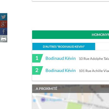
HOMONYM
D'AUTRES "
BODINAUD KEVIN
"
1
Bodinaud Kévin
10 Rue Adolphe Tal
2
Bodinaud Kévin
101 Rue Achille Vi
A PROXIMITÉ