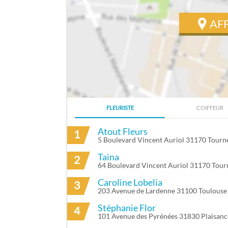
AF
FLEURISTE
COIFFEUR
ITINÉRAIRE VERS BODINAUD KEVIN À 
Atout Fleurs
1
5 Boulevard Vincent Auriol 31170 Tourne
Taina
2
64 Boulevard Vincent Auriol 31170 Tourn
Caroline Lobelia
3
203 Avenue de Lardenne 31100 Toulouse
Stéphanie Flor
4
101 Avenue des Pyrénées 31830 Plaisan