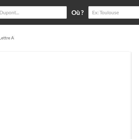
Où ?
 Lettre A