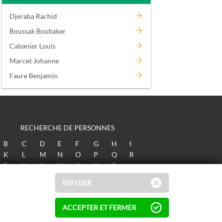
Djeraba Rachid
Boussak Boubaker
Cabanier Louis
Marcet Johanne
Faure Benjamin
RECHERCHE DE PERSONNES
B
C
D
E
F
G
H
I
K
L
M
N
O
P
Q
R
T
U
V
W
X
Y
Z
REFUSER
ACCEPTER ET FERMER