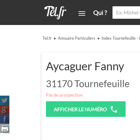
Qui ?
▸
▸
Tel.fr
Annuaire Particuliers
Index Tournefeuille -
Aycaguer Fanny
31170
Tournefeuille
Pas de prospection.
AFFICHER LE NUMÉRO