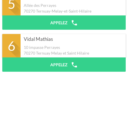
5
Allée des Perrayes
70270
Ternuay-Melay-et-Saint-Hilaire
APPELEZ
Vidal Mathias
6
10 impasse Perrayes
70270
Ternuay Melay et Saint Hilaire
APPELEZ