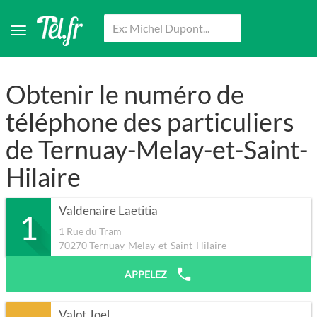
Obtenir le numéro de
téléphone des particuliers
de Ternuay-Melay-et-Saint-
Hilaire
Valdenaire Laetitia
1
1 Rue du Tram
70270
Ternuay-Melay-et-Saint-Hilaire
APPELEZ
Valot Joel