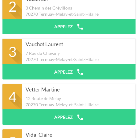
2
3 Chemin des Grévillons
70270
Ternuay-Melay-et-Saint-Hilaire
APPELEZ
Vauchot Laurent
3
7 Rue du Chavany
70270
Ternuay-Melay-et-Saint-Hilaire
APPELEZ
Vetter Martine
4
12 Route de Melay
70270
Ternuay-Melay-et-Saint-Hilaire
APPELEZ
Vidal Claire