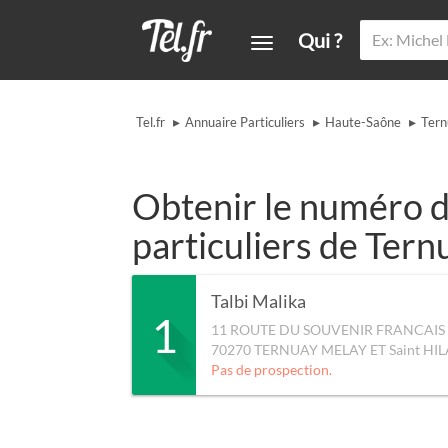
Qui ?
▸
▸
▸
Tel.fr
Annuaire Particuliers
Haute-Saône
Tern
Obtenir le numéro d
particuliers de Tern
Talbi Malika
1
11 ROUTE DU SOUVENIR FRANCAIS
70270
TERNUAY MELAY ET Saint HIL
Pas de prospection.