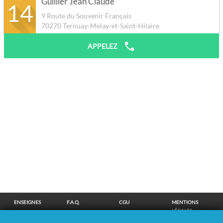
Guillier Jean Claude
14
9 Route du Souvenir Français
70270
Ternuay-Melay-et-Saint-Hilaire
APPELEZ
ENSEIGNES
F.A.Q.
CGU
MENTIONS
LÉGALES
POLITIQUE DE
POLITIQUE DE
MODIFIER MES
SUPPRESSION