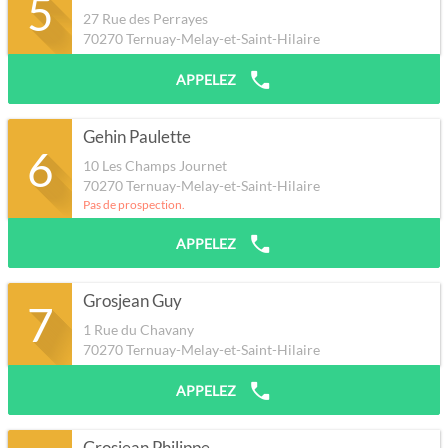
5
27 Rue des Perrayes
70270
Ternuay-Melay-et-Saint-Hilaire
APPELEZ
Gehin Paulette
6
10 Les Champs Journet
70270
Ternuay-Melay-et-Saint-Hilaire
Pas de prospection.
APPELEZ
Grosjean Guy
7
1 Rue du Chavany
70270
Ternuay-Melay-et-Saint-Hilaire
APPELEZ