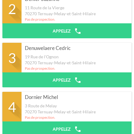
2
11 Route de la Vierge
70270
Ternuay-Melay-et-Saint-Hilaire
Pas de prospection.
APPELEZ
Denuwelaere Cedric
3
19 Rue de l'Ognon
70270
Ternuay-Melay-et-Saint-Hilaire
Pas de prospection.
APPELEZ
Dornier Michel
4
3 Route de Melay
70270
Ternuay-Melay-et-Saint-Hilaire
Pas de prospection.
APPELEZ