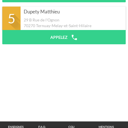
Dupety Matthieu
5
29 B Rue de l'Ognon
70270
Ternuay-Melay-et-Saint-Hilaire
APPELEZ
ENSEIGNES
F.A.Q.
CGU
MENTIONS