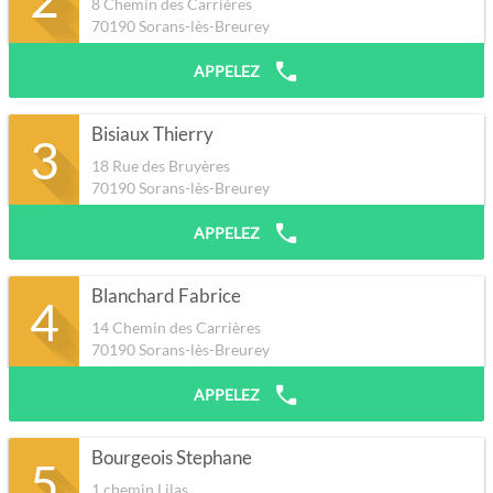
8 Chemin des Carrières
70190
Sorans-lès-Breurey
APPELEZ
Bisiaux Thierry
3
18 Rue des Bruyères
70190
Sorans-lès-Breurey
APPELEZ
Blanchard Fabrice
4
14 Chemin des Carrières
70190
Sorans-lès-Breurey
APPELEZ
Bourgeois Stephane
5
1 chemin Lilas