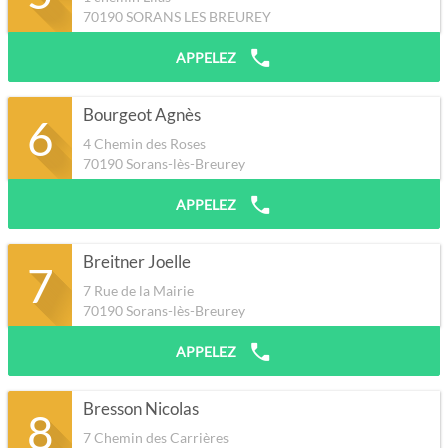
70190
SORANS LES BREUREY
APPELEZ
Bourgeot Agnès
6
4 Chemin des Roses
70190
Sorans-lès-Breurey
APPELEZ
Breitner Joelle
7
7 Rue de la Mairie
70190
Sorans-lès-Breurey
APPELEZ
Bresson Nicolas
8
7 Chemin des Carrières