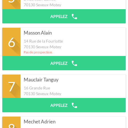
70130
Seveux-Motey
APPELEZ
Masson Alain
6
14 Rue de la Fourlotte
70130
Seveux-Motey
Pas de prospection.
APPELEZ
Mauclair Tanguy
7
16 Grande Rue
70130
Seveux-Motey
APPELEZ
Mechet Adrien