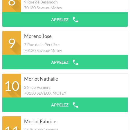
8
9 Rue de Besancon
70130
Seveux-Motey
APPELEZ
Moreno Jose
9
7 Rue de la Perrière
70130
Seveux-Motey
APPELEZ
Morlot Nathalie
10
26 rue Vergers
70130
SEVEUX MOTEY
APPELEZ
Morlot Fabrice
26 Rue des Vergers