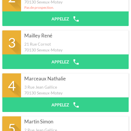
70130
Seveux-Motey
Pas de prospection.
APPELEZ
Mailley René
3
21 Rue Cornot
70130
Seveux-Motey
APPELEZ
Marceaux Nathalie
4
3 Rue Jean Gallice
70130
Seveux-Motey
APPELEZ
Martin Simon
5
2 Rue Jean Gallice