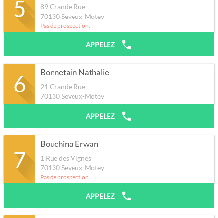
5
89 Grande Rue
70130
Seveux-Motey
Pas de prospection.
APPELEZ
Bonnetain Nathalie
6
21 Grande Rue
70130
Seveux-Motey
APPELEZ
Bouchina Erwan
7
1 Rue des Vignes
70130
Seveux-Motey
Pas de prospection.
APPELEZ