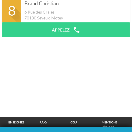
Braud Christian
8
6 Rue des Craies
70130
Seveux-Motey
APPELEZ
ENSEIGNES
F.A.Q.
CGU
MENTIONS
LÉGALES