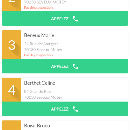
70130
SEVEUX MOTEY
Pas de prospection.
APPELEZ
Beneux Marie
3
24 Rue des Vergers
70130
Seveux-Motey
Pas de prospection.
APPELEZ
Berthet Celine
4
84 Grande Rue
70130
Seveux-Motey
APPELEZ
Boisit Bruno