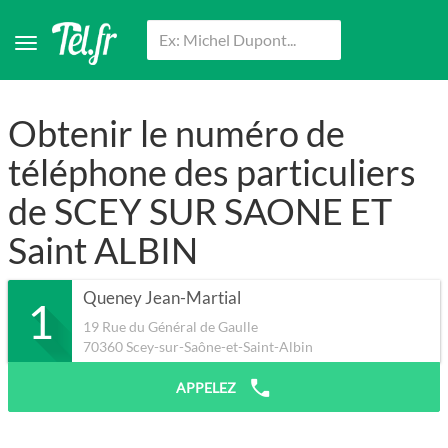
Obtenir le numéro de
téléphone des particuliers
de SCEY SUR SAONE ET
Saint ALBIN
Queney Jean-Martial
1
19 Rue du Général de Gaulle
70360
Scey-sur-Saône-et-Saint-Albin
APPELEZ