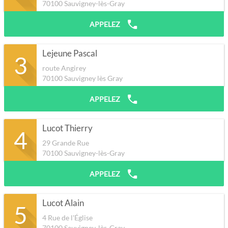
70100
Sauvigney-lès-Gray
APPELEZ
Lejeune Pascal
3
route Angirey
70100
Sauvigney lès Gray
APPELEZ
Lucot Thierry
4
29 Grande Rue
70100
Sauvigney-lès-Gray
APPELEZ
Lucot Alain
5
4 Rue de l'Église
70100
Sauvigney-lès-Gray