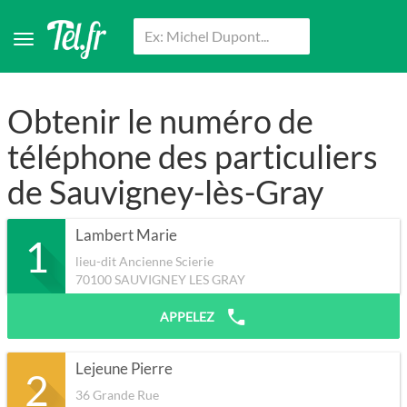
Obtenir le numéro de
téléphone des particuliers
de Sauvigney-lès-Gray
Lambert Marie
1
lieu-dit Ancienne Scierie
70100
SAUVIGNEY LES GRAY
APPELEZ
Lejeune Pierre
2
36 Grande Rue