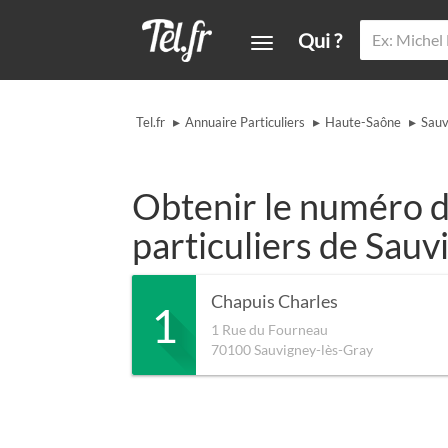
Qui ?
▸
▸
▸
Tel.fr
Annuaire Particuliers
Haute-Saône
Sauv
Obtenir le numéro d
particuliers de Sauv
Chapuis Charles
1
1 Rue du Fourneau
70100
Sauvigney-lès-Gray