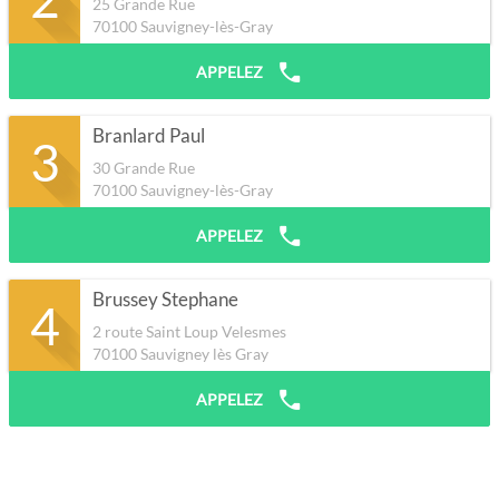
25 Grande Rue
70100
Sauvigney-lès-Gray
APPELEZ
Branlard Paul
3
30 Grande Rue
70100
Sauvigney-lès-Gray
APPELEZ
Brussey Stephane
4
2 route Saint Loup Velesmes
70100
Sauvigney lès Gray
APPELEZ