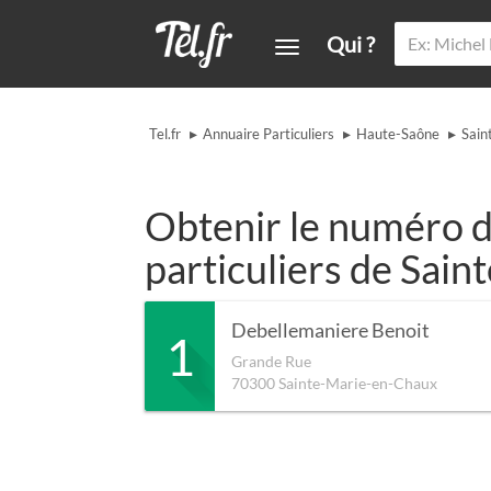
Qui ?
▸
▸
▸
Tel.fr
Annuaire Particuliers
Haute-Saône
Sain
Obtenir le numéro d
particuliers de Sai
Debellemaniere Benoit
1
Grande Rue
70300
Sainte-Marie-en-Chaux