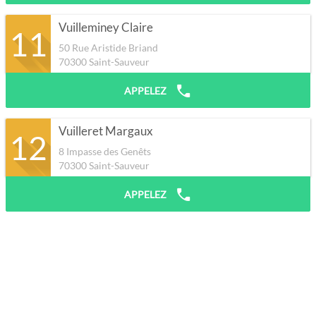
Vuilleminey Claire
11
50 Rue Aristide Briand
70300
Saint-Sauveur
APPELEZ
Vuilleret Margaux
12
8 Impasse des Genêts
70300
Saint-Sauveur
APPELEZ