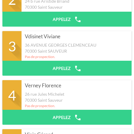
24 b rue Aristide Briand
70300
Saint Sauveur
APPELEZ
Vdisinet Viviane
3
36 AVENUE GEORGES CLEMENCEAU
70300
Saint SAUVEUR
Pas de prospection.
APPELEZ
Verney Florence
4
26 rue Jules Michelet
70300
Saint Sauveur
Pas de prospection.
APPELEZ