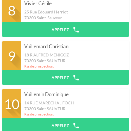
Vivier Cécile
8
25 Rue Édouard Herriot
70300
Saint-Sauveur
APPELEZ
Vuillemard Christian
9
18 R ALFRED MENIGOZ
70300
Saint SAUVEUR
Pas de prospection.
APPELEZ
Vuillemin Dominique
10
14 RUE MARECHAL FOCH
70300
Saint SAUVEUR
Pas de prospection.
APPELEZ