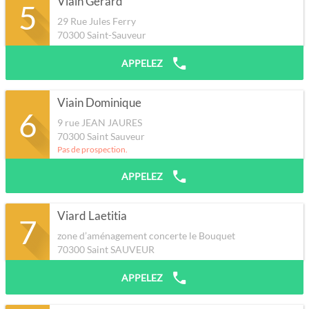
Viain Gérard
5
29 Rue Jules Ferry
70300
Saint-Sauveur
APPELEZ
Viain Dominique
6
9 rue JEAN JAURES
70300
Saint Sauveur
Pas de prospection.
APPELEZ
Viard Laetitia
7
zone d’aménagement concerte le Bouquet
70300
Saint SAUVEUR
APPELEZ