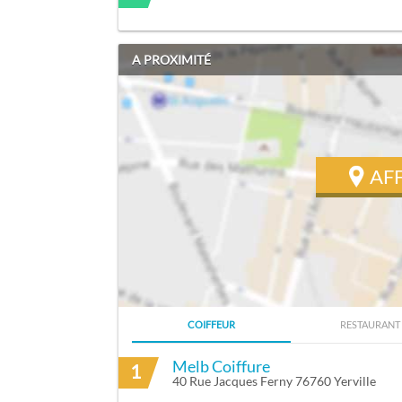
A PROXIMITÉ
AF
COIFFEUR
RESTAURANT
ITINÉRAIRE VERS ROBERT MICHEL À SA
Melb Coiffure
1
40 Rue Jacques Ferny 76760 Yerville