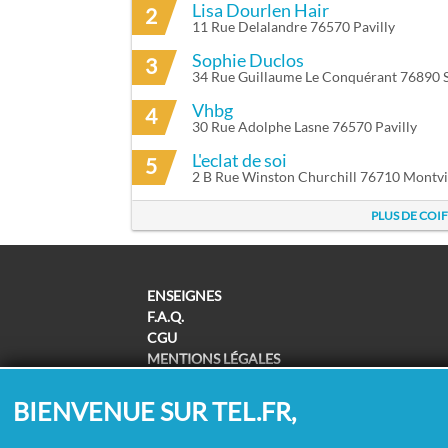
Lisa Dourlen Hair
2
11 Rue Delalandre 76570 Pavilly
Sophie Duclos
3
34 Rue Guillaume Le Conquérant 76890 S
Vhbg
4
30 Rue Adolphe Lasne 76570 Pavilly
L'eclat de soi
5
2 B Rue Winston Churchill 76710 Montvi
PLUS DE COI
ENSEIGNES
F.A.Q.
CGU
MENTIONS LÉGALES
POLITIQUE DE CONFIDENTIALITÉ
POLITIQUE DE COOKIES
BIENVENUE SUR TEL.FR,
MODIFIER MES CHOIX COOKIES
SUPPRESSION COORDONNÉES /