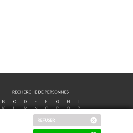
RECHERCHE DE PERSONNES
B
C
D
E
F
G
H
I
K
L
M
N
O
P
Q
R
T
U
V
W
X
Y
Z
REFUSER