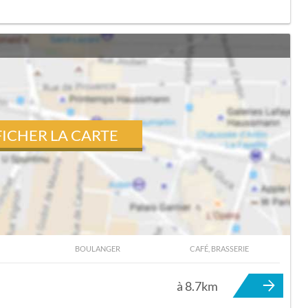
FICHER LA CARTE
BOULANGER
CAFÉ, BRASSERIE
INT-OUEN-DU-BREUIL
à 8.7km