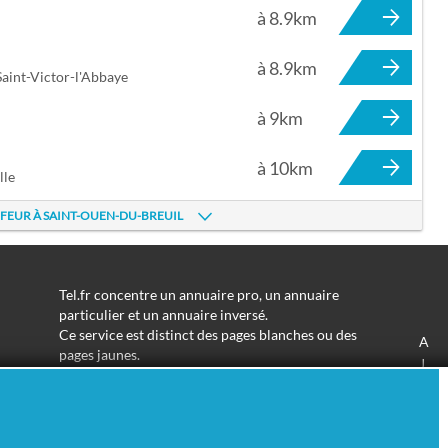
à 8.9km
à 8.9km
aint-Victor-l'Abbaye
à 9km
à 10km
lle
FFEUR À SAINT-OUEN-DU-BREUIL
Tel.fr concentre un annuaire pro, un annuaire
particulier et un annuaire inversé.
Ce service est distinct des pages blanches ou des
A
pages jaunes.
J
Les informations utilisées peuvent donc varier en
S
fonction de votre navigation.
Trouver une adresse de particulier n'aura jamais été
aussi simple.