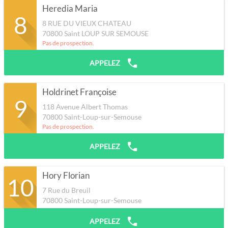
Heredia Maria
8
8 RUE DU VIEUX CHATEAU
70800
Saint LOUP SUR SEMOUSE
Pas de prospection.
APPELEZ
Holdrinet Françoise
9
118 Avenue Albert Thomas
70800
Saint-Loup-sur-Semouse
Pas de prospection.
APPELEZ
Hory Florian
10
7 Rue du Breuil
70800
Saint-Loup-sur-Semouse
APPELEZ