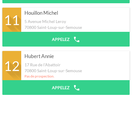
Houillon Michel
11
5 Avenue Michel Leroy
70800
Saint-Loup-sur-Semouse
APPELEZ
Hubert Annie
12
17 Rue de l'Abattoir
70800
Saint-Loup-sur-Semouse
Pas de prospection.
APPELEZ