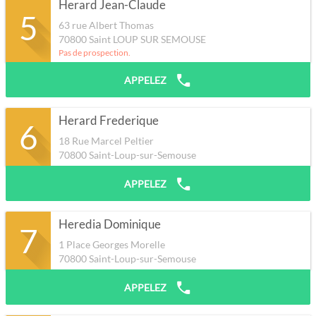
Herard Jean-Claude
5
63 rue Albert Thomas
70800
Saint LOUP SUR SEMOUSE
Pas de prospection.
APPELEZ
Herard Frederique
6
18 Rue Marcel Peltier
70800
Saint-Loup-sur-Semouse
APPELEZ
Heredia Dominique
7
1 Place Georges Morelle
70800
Saint-Loup-sur-Semouse
APPELEZ