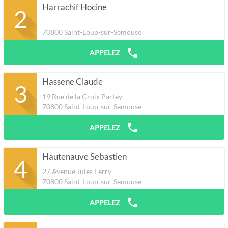
Harrachif Hocine
2
70800
Saint-Loup-sur-Semouse
APPELEZ
Hassene Claude
3
19 Rue de la Croix Partey
70800
Saint-Loup-sur-Semouse
APPELEZ
Hautenauve Sebastien
4
27 Avenue Jules Ferry
70800
Saint-Loup-sur-Semouse
APPELEZ