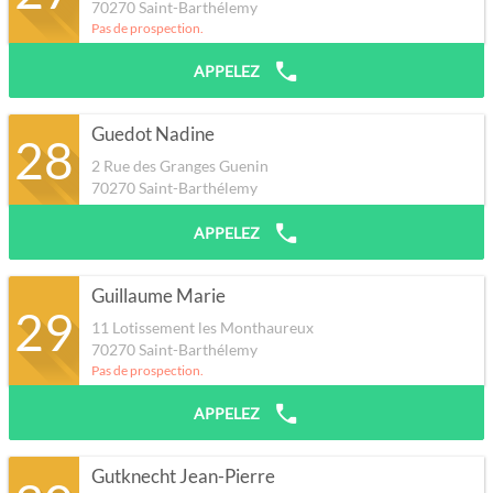
70270
Saint-Barthélemy
Pas de prospection.
APPELEZ
Guedot Nadine
28
2 Rue des Granges Guenin
70270
Saint-Barthélemy
APPELEZ
Guillaume Marie
29
11 Lotissement les Monthaureux
70270
Saint-Barthélemy
Pas de prospection.
APPELEZ
Gutknecht Jean-Pierre