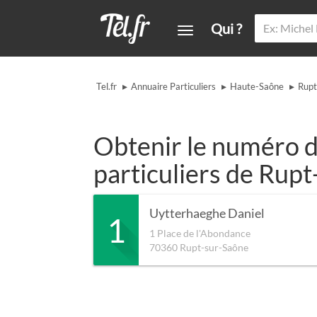
Qui ?
▸
▸
▸
Tel.fr
Annuaire Particuliers
Haute-Saône
Rupt
Obtenir le numéro d
particuliers de Rup
Uytterhaeghe Daniel
1
1 Place de l'Abondance
70360
Rupt-sur-Saône