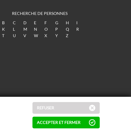
RECHERCHE DE PERSONNES
B
C
D
E
F
G
H
I
K
L
M
N
O
P
Q
R
T
U
V
W
X
Y
Z
REFUSER
ACCEPTER ET FERMER