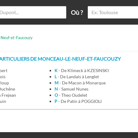
Où ?
-Neuf-et-Faucouzy
ARTICULIERS DE MONCEAU-LE-NEUF-ET-FAUCOUZY
bert
K
- De Klimeck à KZESINSKI
nois
L
- De Landais à Lenglet
Cloup
M
- De Macon à Monarque
 Duchêne
N
- Samuel Nunes
à Frejean
O
- Theo Oudelet
Guin
P
- De Patin à POGGIOLI