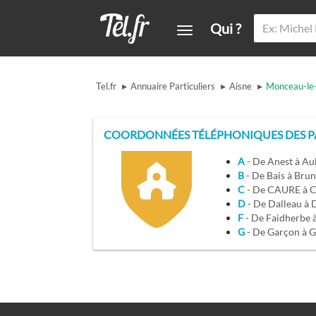
Qui ?
▸
▸
▸
Tel.fr
Annuaire Particuliers
Aisne
Monceau-le
COORDONNÉES TÉLÉPHONIQUES DES P
A
- De Anest à Au
B
- De Bais à Bru
C
- De CAURE à 
D
- De Dalleau à
F
- De Faidherbe 
G
- De Garçon à 