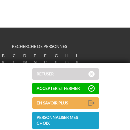
RECHERCHE DE PERSONNES
B
C
D
E
F
G
H
I
K
L
M
N
O
P
Q
R
T
U
V
W
X
Y
Z
REFUSER
ACCEPTER ET FERMER
EN SAVOIR PLUS
PERSONNALISER MES
CHOIX