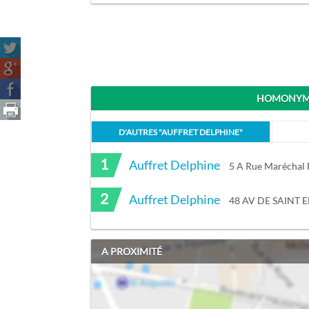
HOMONYME
D'AUTRES "
AUFFRET DELPHINE
"
1
Auffret Delphine
5 A Rue Maréchal
2
Auffret Delphine
48 AV DE SAINT 
A PROXIMITÉ