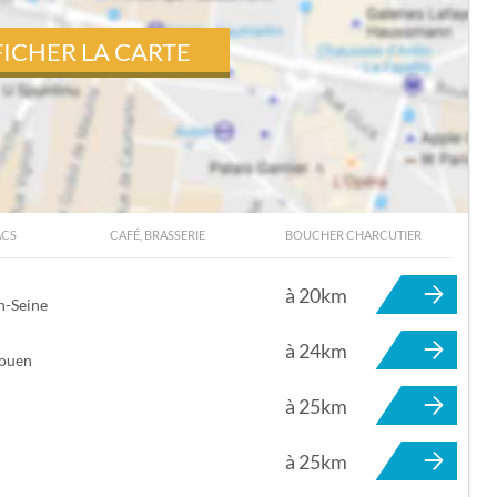
FICHER LA CARTE
ACS
CAFÉ, BRASSERIE
BOUCHER CHARCUTIER
ECTOT-L'AUBER
à 20km
n-Seine
à 24km
Rouen
à 25km
à 25km