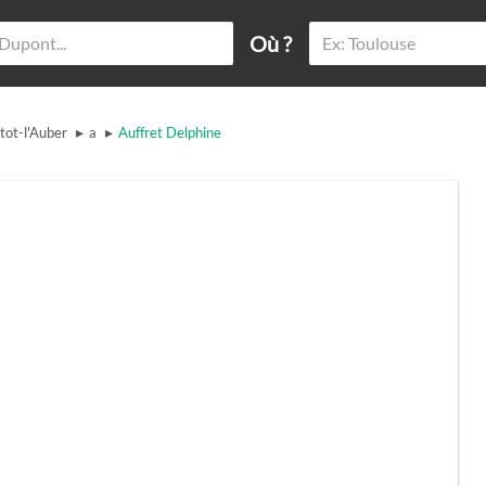
Où ?
▸
▸
tot-l'Auber
a
Auffret Delphine