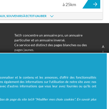
à 25km
AUX, SOUVENIRS À ECTOT-L'AUBER
Tel.fr concentre un annuaire pro, un annuaire
particulier et un annuaire inversé.
Ce service est distinct des pages blanches ou des
A
pages jaunes.
J
Les informations utilisées peuvent donc varier en
S
fonction de votre navigation.
Trouver une adresse de particulier n'aura jamais été
aussi simple.
Tel.fr vous permet de trouver une adresse avec un
nnaliser et le contenu et les annonces, d'offrir des fonctionnalités
nom ou un métier.
ns également des informations sur l'utilisation de notre site avec nos
Enfin, l'annuaire inversé permet de trouver l'identité
 avec d'autres informations que vous leur avez fournies ou qu'ils ont
derrière un numéro de téléphone inconnu.
as de page du site tel.fr “Modifier mes choix cookies”. En savoir plus
© Ecométrie 2026