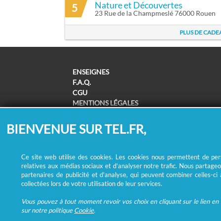
Nature et Découvertes
5
23 Rue de la Champmeslé 76000 Rouen
PLUS DE CADE
ENSEIGNES
F.A.Q.
CGU
MENTIONS LÉGALES
POLITIQUE DE CONFIDENTIALITÉ
POLITIQUE DE COOKIES
BIENVENUE SUR TEL.FR,
MODIFIER MES CHOIX COOKIES
SUPPRESSION COORDONNÉES /
REMBOURSEMENT
Ce site web utilise des cookies. Les cookies nous permettent de perso
relatives aux médias sociaux et d'analyser notre trafic. Nous partageo
partenaires de publicité et d'analyse, qui peuvent combiner celles-ci
collectées lors de votre utilisation de leur services.
Vous pouvez à tout moment revoir vos choix en cliquant sur le lien en b
sur notre politique
Cookie
.