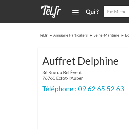
Qui ?
▸
▸
▸
Tel.fr
Annuaire Particuliers
Seine-Maritime
Ec
Auffret Delphine
36 Rue du Bel Évent
76760
Ectot-l'Auber
Téléphone : 09 62 65 52 63