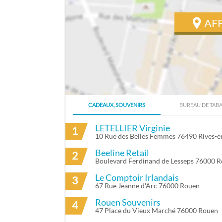
AF
CADEAUX, SOUVENIRS
BUREAU DE TAB
ITINÉRAIRE VERS AUFFRET DELPHINE À 
LETELLIER Virginie
1
10 Rue des Belles Femmes 76490 Rives-e
Beeline Retail
2
Boulevard Ferdinand de Lesseps 76000 
Le Comptoir Irlandais
3
67 Rue Jeanne d'Arc 76000 Rouen
Rouen Souvenirs
4
47 Place du Vieux Marché 76000 Rouen