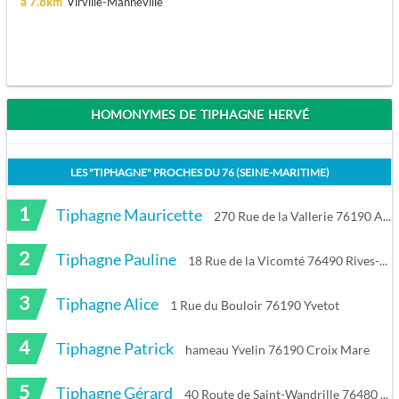
à 7.8km
Virville-Manneville
HOMONYMES DE TIPHAGNE HERVÉ
LES "
TIPHAGNE
" PROCHES DU
76 (SEINE-MARITIME)
1
Tiphagne Mauricette
270 Rue de la Vallerie 76190 Auzebosc
2
Tiphagne Pauline
18 Rue de la Vicomté 76490 Rives-en-Seine
3
Tiphagne Alice
1 Rue du Bouloir 76190 Yvetot
4
Tiphagne Patrick
hameau Yvelin 76190 Croix Mare
5
Tiphagne Gérard
40 Route de Saint-Wandrille 76480 Sainte-Marguerite-sur-Duclair