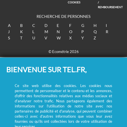
COOKIES
/
REMBOURSEMENT
RECHERCHE DE PERSONNES
A
B
C
D
E
F
G
H
I
J
K
L
M
N
O
P
Q
R
S
T
U
V
W
X
Y
Z
© Ecométrie 2026
BIENVENUE SUR TEL.FR,
Ce site web utilise des cookies. Les cookies nous
permettent de personnaliser et le contenu et les annonces,
d'offrir des fonctionnalités relatives aux médias sociaux et
d'analyser notre trafic. Nous partageons également des
informations sur l'utilisation de notre site avec nos
partenaires de publicité et d'analyse, qui peuvent combiner
celles-ci avec d'autres informations que vous leur avez
fournies ou qu'ils ont collectées lors de votre utilisation de
leur services.