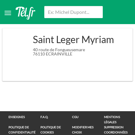
Saint Leger Myriam
40 route de Fongueusemare
76110
ECRAINVILLE
ENSEIGNES
F.A.Q.
CGU
MENTIONS
LÉGALES
POLITIQUE DE
POLITIQUE DE
MODIFIER MES
SUPPRESSION
CONFIDENTIALITÉ
COOKIES
CHOIX
COORDONNÉES