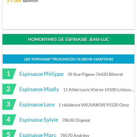
à 9.2km
Barentin
HOMONYMES DE ESPINASSE JEAN-LUC
LES "
ESPINASSE
" PROCHES DU
76 (SEINE-MARITIME)
1
Espinasse Philippe
35 Rue Pigeon 76420 Bihorel
2
Espinasse Madly
11 Allée Louis Vierne 14100 Lisieux
3
Espinasse Lore
1 résidence VAUVAROIS 95520 Osny
4
Espinasse Sylvie
78630 Orgeval
5
Espinasse Marc
78570 Andrésy