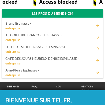
LES PROS DU MÊME NOM
Bruno Espinasse -
entreprise
J F COIFFURE FRANCOIS ESPINASSE -
entreprise
LUI ET LUI SEUL BERANGERE ESPINASSE -
entreprise
CAFE DES JOURS HEUREUX DENISE ESPINASSE -
entreprise
Jean-Pierre Espinasse -
entreprise
ENSEIGNES
F.A.Q.
CGU
MENTIONS
LÉGALES
POLITIQUE DE
POLITIQUE DE
MODIFIER MES
SUPPRESSION
BIENVENUE SUR TEL.FR,
CONFIDENTIALITÉ
COOKIES
CHOIX
COORDONNÉES
COOKIES
/