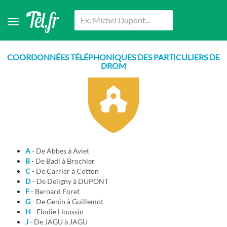
COORDONNÉES TÉLÉPHONIQUES DES PARTICULIERS DE
DROM
A
- De Abbes à Aviet
B
- De Badi à Brochier
C
- De Carrier à Cotton
D
- De Deligny à DUPONT
F
- Bernard Foret
G
- De Genin à Guillemot
H
- Elodie Houssin
J
- De JAGU à JAGU