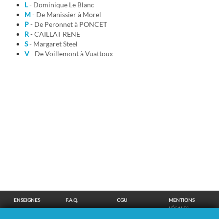
L
- Dominique Le Blanc
M
- De Manissier à Morel
P
- De Peronnet à PONCET
R
- CAILLAT RENE
S
- Margaret Steel
V
- De Voillemont à Vuattoux
ENSEIGNES
F.A.Q.
CGU
MENTIONS
LÉGALES
POLITIQUE DE
POLITIQUE DE
MODIFIER MES
SUPPRESSION