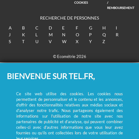
COOKIES
/
REMBOURSEMENT
RECHERCHE DE PERSONNES
A
B
C
D
E
F
G
H
I
J
K
L
M
N
O
P
Q
R
S
T
U
V
W
X
Y
Z
© Ecométrie 2026
BIENVENUE SUR TEL.FR,
Ce site web utilise des cookies. Les cookies nous
permettent de personnaliser et le contenu et les annonces,
d'offrir des fonctionnalités relatives aux médias sociaux et
d'analyser notre trafic. Nous partageons également des
informations sur l'utilisation de notre site avec nos
partenaires de publicité et d'analyse, qui peuvent combiner
celles-ci avec d'autres informations que vous leur avez
fournies ou qu'ils ont collectées lors de votre utilisation de
leur services.