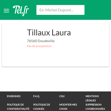
Tillaux Laura
76560
Doudeville
Pas de prospection.
ENSEIGNES
F.A.Q.
CGU
MENTIONS
LÉGALES
POLITIQUE DE
POLITIQUE DE
MODIFIER MES
SUPPRESSION
CONFIDENTIALITÉ
COOKIES
CHOIX
COORDONNÉES