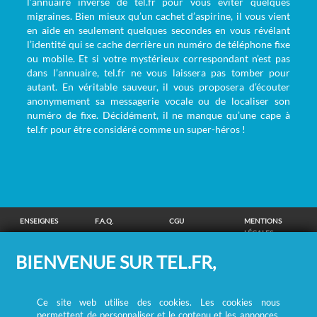
l’annuaire inversé de tel.fr pour vous éviter quelques
migraines. Bien mieux qu’un cachet d’aspirine, il vous vient
en aide en seulement quelques secondes en vous révélant
l’identité qui se cache derrière un numéro de téléphone fixe
ou mobile. Et si votre mystérieux correspondant n’est pas
dans l’annuaire, tel.fr ne vous laissera pas tomber pour
autant. En véritable sauveur, il vous proposera d’écouter
anonymement sa messagerie vocale ou de localiser son
numéro de fixe. Décidément, il ne manque qu’une cape à
tel.fr pour être considéré comme un super-héros !
ENSEIGNES
F.A.Q.
CGU
MENTIONS
LÉGALES
POLITIQUE DE
POLITIQUE DE
MODIFIER MES
SUPPRESSION
BIENVENUE SUR TEL.FR,
CONFIDENTIALITÉ
COOKIES
CHOIX
COORDONNÉES
COOKIES
/
REMBOURSEMENT
Ce site web utilise des cookies. Les cookies nous
RECHERCHE DE PERSONNES
permettent de personnaliser et le contenu et les annonces,